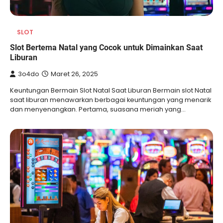
SLOT
Slot Bertema Natal yang Cocok untuk Dimainkan Saat
Liburan
3o4do
Maret 26, 2025
Keuntungan Bermain Slot Natal Saat Liburan Bermain slot Natal
saat liburan menawarkan berbagai keuntungan yang menarik
dan menyenangkan. Pertama, suasana meriah yang…