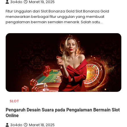
3o4do
Maret 19, 2025
Fitur Unggulan dari Slot Bonanza Gold Slot Bonanza Gold
menawarkan berbagai fitur unggulan yang membuat
pengalaman bermain semakin menarik. Salah satu…
SLOT
Pengaruh Desain Suara pada Pengalaman Bermain Slot
Online
3o4do
Maret 18, 2025