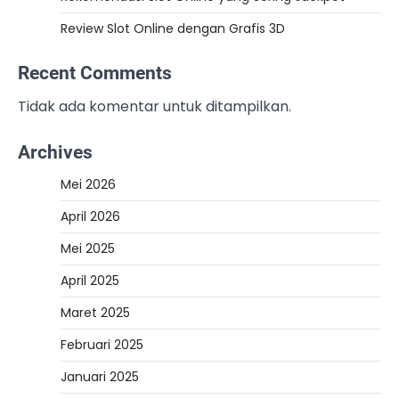
Review Slot Online dengan Grafis 3D
Recent Comments
Tidak ada komentar untuk ditampilkan.
Archives
Mei 2026
April 2026
Mei 2025
April 2025
Maret 2025
Februari 2025
Januari 2025