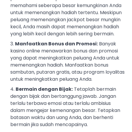
memahami seberapa besar kemungkinan Anda
untuk memenangkan hadiah tertentu. Meskipun
peluang memenangkan jackpot besar mungkin
kecil, Anda masih dapat memenangkan hadiah
yang lebih kecil dengan lebih sering bermain.
Manfaatkan Bonus dan Promosi:
Banyak
kasino online menawarkan bonus dan promosi
yang dapat meningkatkan peluang Anda untuk
memenangkan hadiah. Manfaatkan bonus
sambutan, putaran gratis, atau program loyalitas
untuk meningkatkan peluang Anda.
Bermain dengan Bijak:
Tetaplah bermain
dengan bijak dan bertanggung jawab. Jangan
terlalu terbawa emosi atau terlalu ambisius
dalam mengejar kemenangan besar. Tetapkan
batasan waktu dan uang Anda, dan berhenti
bermain jika sudah mencapainya.