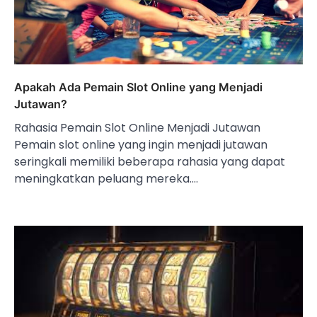
Apakah Ada Pemain Slot Online yang Menjadi
Jutawan?
Rahasia Pemain Slot Online Menjadi Jutawan
Pemain slot online yang ingin menjadi jutawan
seringkali memiliki beberapa rahasia yang dapat
meningkatkan peluang mereka.…