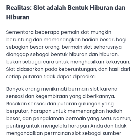
Realitas: Slot adalah Bentuk Hiburan dan
Hiburan
Sementara beberapa pemain slot mungkin
beruntung dan memenangkan hadiah besar, bagi
sebagian besar orang, bermain slot seharusnya
dianggap sebagai bentuk hiburan dan hiburan,
bukan sebagai cara untuk menghasilkan kekayaan.
Slot didasarkan pada keberuntungan, dan hasil dari
setiap putaran tidak dapat diprediksi.
Banyak orang menikmati bermain slot karena
sensasi dan kegembiraan yang diberikannya.
Rasakan sensasi dari putaran gulungan yang
berputar, harapan untuk memenangkan hadiah
besar, dan pengalaman bermain yang seru. Namun,
penting untuk mengelola harapan Anda dan tidak
mengandalkan permainan slot sebagai sumber