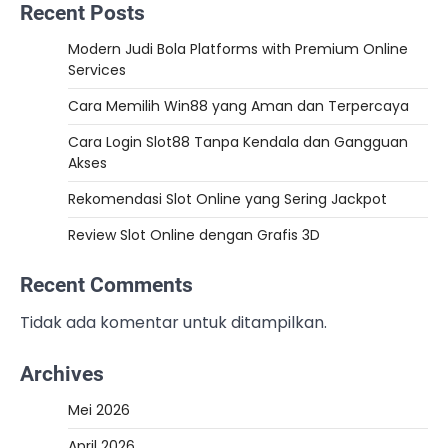
Recent Posts
Modern Judi Bola Platforms with Premium Online
Services
Cara Memilih Win88 yang Aman dan Terpercaya
Cara Login Slot88 Tanpa Kendala dan Gangguan
Akses
Rekomendasi Slot Online yang Sering Jackpot
Review Slot Online dengan Grafis 3D
Recent Comments
Tidak ada komentar untuk ditampilkan.
Archives
Mei 2026
April 2026