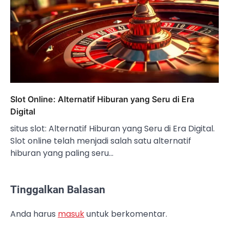
Slot Online: Alternatif Hiburan yang Seru di Era
Digital
situs slot: Alternatif Hiburan yang Seru di Era Digital.
Slot online telah menjadi salah satu alternatif
hiburan yang paling seru…
Tinggalkan Balasan
Anda harus
masuk
untuk berkomentar.