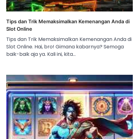
Tips dan Trik Memaksimalkan Kemenangan Anda di
Slot Online
Tips dan Trik Memaksimalkan Kemenangan Anda di
Slot Online. Hai, bro! Gimana kabarnya? Semoga
baik-baik aja ya. Kali ini, kita…