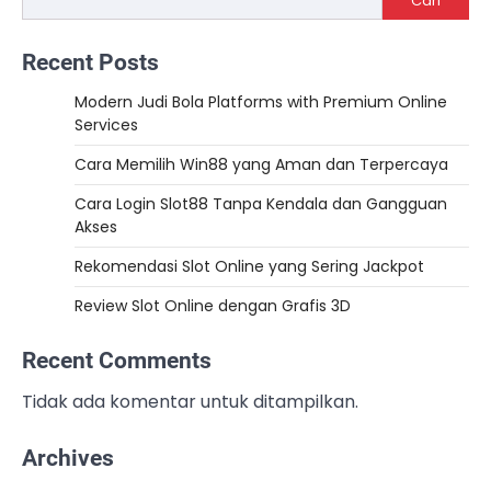
Cari
Recent Posts
Modern Judi Bola Platforms with Premium Online
Services
Cara Memilih Win88 yang Aman dan Terpercaya
Cara Login Slot88 Tanpa Kendala dan Gangguan
Akses
Rekomendasi Slot Online yang Sering Jackpot
Review Slot Online dengan Grafis 3D
Recent Comments
Tidak ada komentar untuk ditampilkan.
Archives