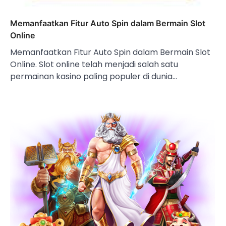
Memanfaatkan Fitur Auto Spin dalam Bermain Slot
Online
Memanfaatkan Fitur Auto Spin dalam Bermain Slot
Online. Slot online telah menjadi salah satu
permainan kasino paling populer di dunia…