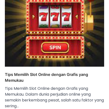
Tips Memilih Slot Online dengan Grafis yang
Memukau
Tips Memilih Slot Online dengan Grafis yang
Memukau. Dalam dunia perjudian online yang
semakin berkembang pesat, salah satu faktor yang
sering…