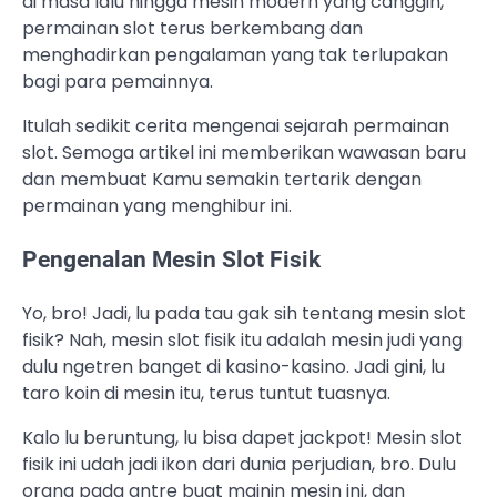
di masa lalu hingga mesin modern yang canggih,
permainan slot terus berkembang dan
menghadirkan pengalaman yang tak terlupakan
bagi para pemainnya.
Itulah sedikit cerita mengenai sejarah permainan
slot. Semoga artikel ini memberikan wawasan baru
dan membuat Kamu semakin tertarik dengan
permainan yang menghibur ini.
Pengenalan Mesin Slot Fisik
Yo, bro! Jadi, lu pada tau gak sih tentang mesin slot
fisik? Nah, mesin slot fisik itu adalah mesin judi yang
dulu ngetren banget di kasino-kasino. Jadi gini, lu
taro koin di mesin itu, terus tuntut tuasnya.
Kalo lu beruntung, lu bisa dapet jackpot! Mesin slot
fisik ini udah jadi ikon dari dunia perjudian, bro. Dulu
orang pada antre buat mainin mesin ini, dan