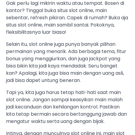
Gak perlu lagi mikirin waktu atau tempat. Bosen di
kantor? Tinggal buka situs slot online, main
sebentar, refresh pikiran. Capek di rumah? Buka aja
situs slot online, main sambil santai. Pokoknya,
fleksibilitasnya luar biasa!
Selain itu, slot online juga punya banyak pilihan
permainan yang menarik. Ada berbagai tema, fitur
bonus yang menggiurkan, dan juga jackpot yang
bisa bikin kita jadi kaya mendadak. Seru banget
kan? Apalagi, kita juga bisa main dengan uang asli,
jadi bisa dapet untung beneran.
Tapi ya, kita juga harus tetap hati-hati saat main
slot online. Jangan sampai keasyikan main malah
jadi kecanduan dan kehilangan kontrol. Pastikan
kita tetap bermain secara bertanggung jawab dan
mengatur waktu serta uang dengan bijak.
Intinya, dengan munculnya slot online ini, main slot