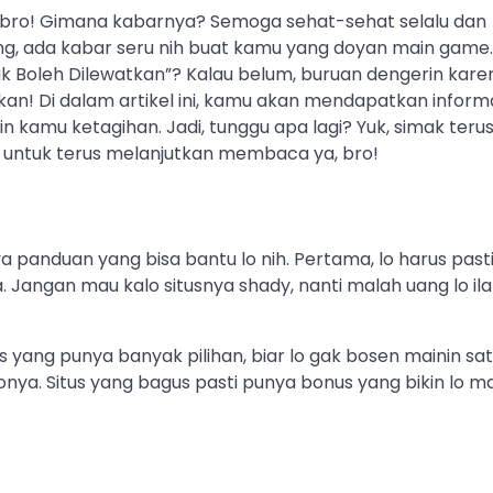
i, bro! Gimana kabarnya? Semoga sehat-sehat selalu dan
, ada kabar seru nih buat kamu yang doyan main game.
k Boleh Dilewatkan”? Kalau belum, buruan dengerin karen
n! Di dalam artikel ini, kamu akan mendapatkan informa
in kamu ketagihan. Jadi, tunggu apa lagi? Yuk, simak terus
 untuk terus melanjutkan membaca ya, bro!
unya panduan yang bisa bantu lo nih. Pertama, lo harus pasti
a. Jangan mau kalo situsnya shady, nanti malah uang lo il
s yang punya banyak pilihan, biar lo gak bosen mainin sat
onya. Situs yang bagus pasti punya bonus yang bikin lo m