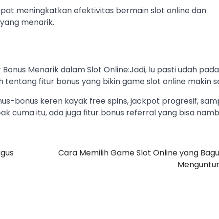
pat meningkatkan efektivitas bermain slot online dan
yang menarik.
r Bonus Menarik dalam Slot Online:Jadi, lu pasti udah pada
ih tentang fitur bonus yang bikin game slot online makin s
 bonus-bonus keren kayak free spins, jackpot progresif, sa
k cuma itu, ada juga fitur bonus referral yang bisa nam
agus
Cara Memilih Game Slot Online yang Bag
Menguntu