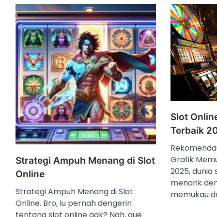
Slot Onlin
Terbaik 2
Rekomendasi
Grafik Memu
Strategi Ampuh Menang di Slot
2025, dunia 
Online
menarik den
Strategi Ampuh Menang di Slot
memukau dan
Online. Bro, lu pernah dengerin
tentang slot online gak? Nah, gue