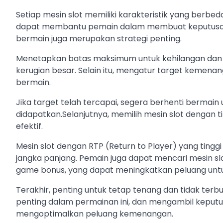
Setiap mesin slot memiliki karakteristik yang berbeda,
dapat membantu pemain dalam membuat keputusan ya
bermain juga merupakan strategi penting.
Menetapkan batas maksimum untuk kehilangan dan
kerugian besar. Selain itu, mengatur target kemenan
bermain.
Jika target telah tercapai, segera berhenti bermai
didapatkan.Selanjutnya, memilih mesin slot dengan t
efektif.
Mesin slot dengan RTP (Return to Player) yang tin
jangka panjang. Pemain juga dapat mencari mesin slo
game bonus, yang dapat meningkatkan peluang un
Terakhir, penting untuk tetap tenang dan tidak terb
penting dalam permainan ini, dan mengambil keput
mengoptimalkan peluang kemenangan.