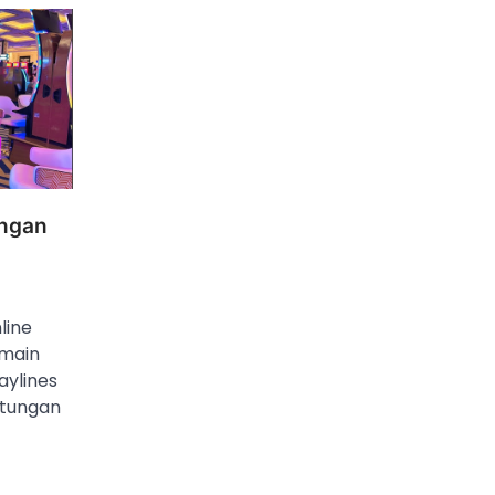
engan
line
rmain
aylines
tungan