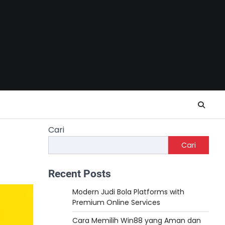
Cari
Cari
Recent Posts
Modern Judi Bola Platforms with
Premium Online Services
Cara Memilih Win88 yang Aman dan