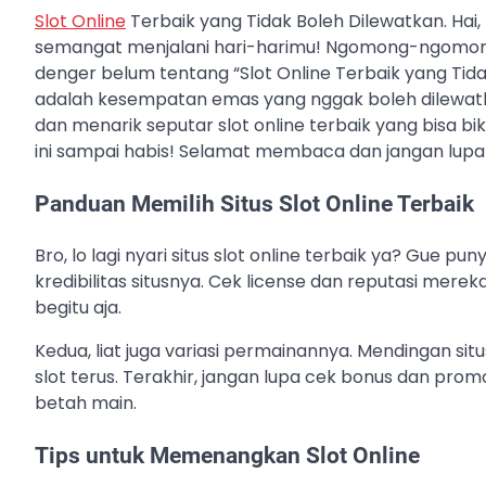
Slot Online
Terbaik yang Tidak Boleh Dilewatkan. Ha
semangat menjalani hari-harimu! Ngomong-ngomong
denger belum tentang “Slot Online Terbaik yang Tida
adalah kesempatan emas yang nggak boleh dilewatka
dan menarik seputar slot online terbaik yang bisa bik
ini sampai habis! Selamat membaca dan jangan lupa
Panduan Memilih Situs Slot Online Terbaik
Bro, lo lagi nyari situs slot online terbaik ya? Gue p
kredibilitas situsnya. Cek license dan reputasi merek
begitu aja.
Kedua, liat juga variasi permainannya. Mendingan situ
slot terus. Terakhir, jangan lupa cek bonus dan prom
betah main.
Tips untuk Memenangkan Slot Online