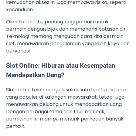
kemudahan akses ini juga membawa risiko, seperti
kecanduan.
Oleh karena itu, penting bagi pemain untuk
bermain dengan bijak dan memahami batasan diri.
Teknologi memang mengubah cara kita bermain
slot, menawarkan pengalaman yang lebih kaya dan
bervariasi.
Slot Online: Hiburan atau Kesempatan
Mendapatkan Uang?
Slot online telah menjadi salah satu bentuk hiburan
yang populer di kalangan masyarakat, tetapi juga
menawarkan peluang untuk mendapatkan uang.
Dengan berbagai tema dan fitur menarik,
permainan ini mampu menarik perhatian banyak
pemain.