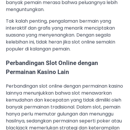
banyak pemain merasa bahwa peluangnya lebih
menguntungkan.
Tak kalah penting, pengalaman bermain yang
interaktif dan grafis yang menarik menciptakan
suasana yang menyenangkan. Dengan segala
kelebihan ini, tidak heran jika slot online semakin
populer di kalangan pemain.
Perbandingan Slot Online dengan
Permainan Kasino Lain
Perbandingan slot online dengan permainan kasino
lainnya menunjukkan bahwa slot menawarkan
kemudahan dan kecepatan yang tidak dimiliki oleh
banyak permainan tradisional. Dalam slot, pemain
hanya perlu memutar gulungan dan menunggu
hasilnya, sedangkan permainan seperti poker atau
blackjack memerlukan strategi dan keterampilan