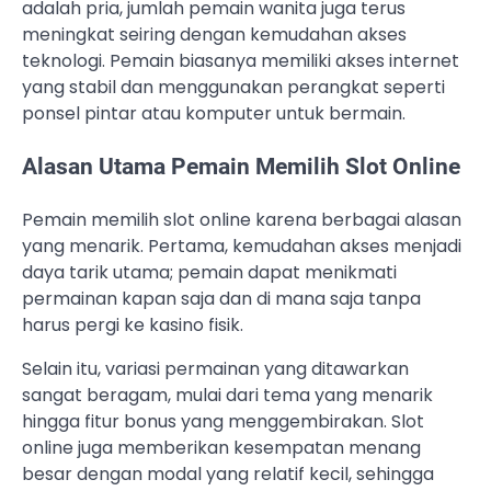
adalah pria, jumlah pemain wanita juga terus
meningkat seiring dengan kemudahan akses
teknologi. Pemain biasanya memiliki akses internet
yang stabil dan menggunakan perangkat seperti
ponsel pintar atau komputer untuk bermain.
Alasan Utama Pemain Memilih Slot Online
Pemain memilih slot online karena berbagai alasan
yang menarik. Pertama, kemudahan akses menjadi
daya tarik utama; pemain dapat menikmati
permainan kapan saja dan di mana saja tanpa
harus pergi ke kasino fisik.
Selain itu, variasi permainan yang ditawarkan
sangat beragam, mulai dari tema yang menarik
hingga fitur bonus yang menggembirakan. Slot
online juga memberikan kesempatan menang
besar dengan modal yang relatif kecil, sehingga