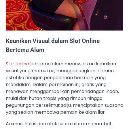
Keunikan Visual dalam Slot Online
Bertema Alam
Slot online
bertema alam menawarkan keunikan
visual yang memukau, menggabungkan elemen
estetika dengan pengalaman bermain yang
mendalam. Dalam permainan ini, grafis yang
menawan menggambarkan pemandangan indah,
mulai dari hutan tropis yang rimbun hingga
pegunungan berselimut salju, menciptakan suasana
yang seolah membawa pemain ke alam liar.
Animasi halus dan efek suara alami menambah