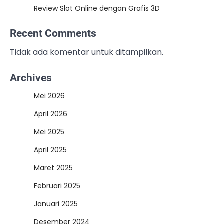
Review Slot Online dengan Grafis 3D
Recent Comments
Tidak ada komentar untuk ditampilkan.
Archives
Mei 2026
April 2026
Mei 2025
April 2025
Maret 2025
Februari 2025
Januari 2025
Desember 2024