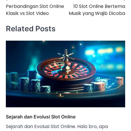
Perbandingan Slot Online
10 Slot Online Bertema
pos
Klasik vs Slot Video
Musik yang Wajib Dicoba
Related Posts
Sejarah dan Evolusi Slot Online
Sejarah dan Evolusi Slot Online. Halo bro, apa