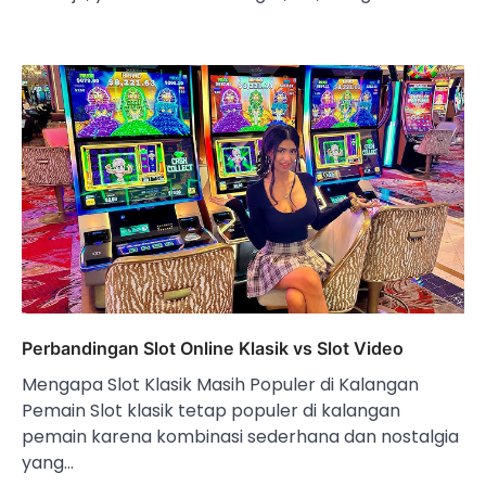
Perbandingan Slot Online Klasik vs Slot Video
Mengapa Slot Klasik Masih Populer di Kalangan
Pemain Slot klasik tetap populer di kalangan
pemain karena kombinasi sederhana dan nostalgia
yang…