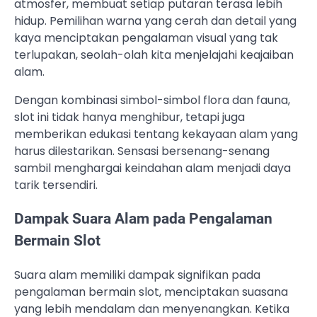
atmosfer, membuat setiap putaran terasa lebih
hidup. Pemilihan warna yang cerah dan detail yang
kaya menciptakan pengalaman visual yang tak
terlupakan, seolah-olah kita menjelajahi keajaiban
alam.
Dengan kombinasi simbol-simbol flora dan fauna,
slot ini tidak hanya menghibur, tetapi juga
memberikan edukasi tentang kekayaan alam yang
harus dilestarikan. Sensasi bersenang-senang
sambil menghargai keindahan alam menjadi daya
tarik tersendiri.
Dampak Suara Alam pada Pengalaman
Bermain Slot
Suara alam memiliki dampak signifikan pada
pengalaman bermain slot, menciptakan suasana
yang lebih mendalam dan menyenangkan. Ketika