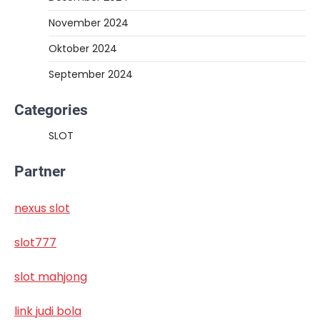
November 2024
Oktober 2024
September 2024
Categories
SLOT
Partner
nexus slot
slot777
slot mahjong
link judi bola